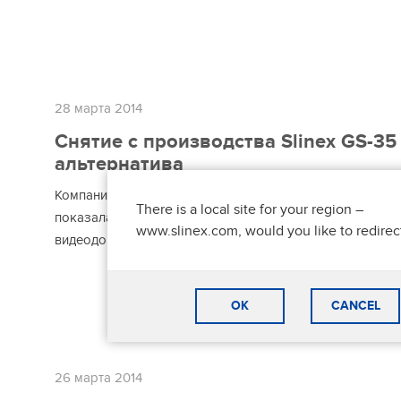
28 марта 2014
Снятие с производства Slinex GS-35
альтернатива
Компания Slinex снимает с производства модель GS-35
There is a local site for your region –
показала себя с лучших сторон, это был первый на ры
www.slinex.com, would you like to redirec
видеодомофон с такими миниатюрными размерами.
OK
CANCEL
26 марта 2014