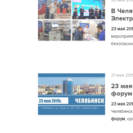
30 мая 20
В Челя
Электр
23 мая 20
мероприят
безопасно
21 мая 201
23 мая
форум 
23 мая 20
Челябинск,
форум
, о