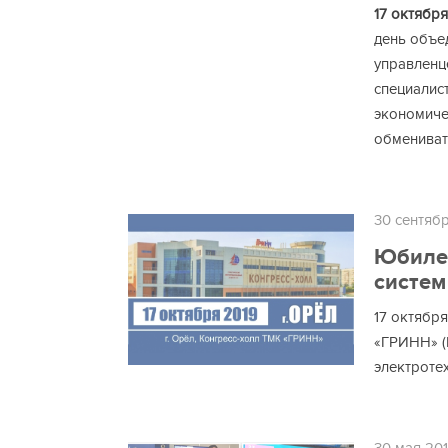
17 октября
день объе
управленц
специалис
экономиче
обмениват
30 сентяб
Юбилей
систем
17 октября
«ГРИНН» (
электроте