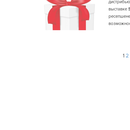
дистрибью
выставке
ресепшене
возможнос
1
2