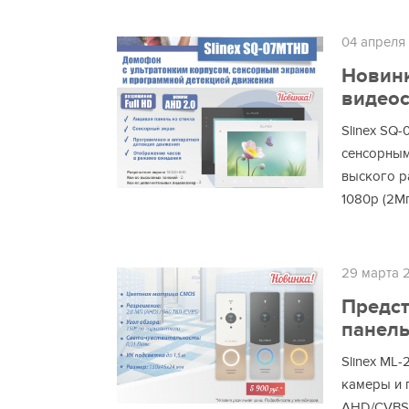
04 апреля
Новинк
видеос
Slinex SQ
сенсорным
выского р
1080p (2Мп
29 марта 
Предс
панель
Slinex ML
камеры и 
AHD/CVBS