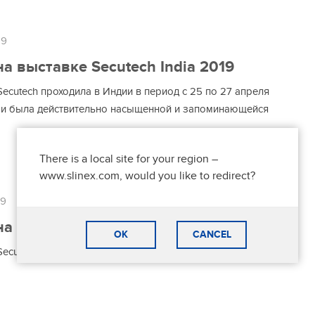
19
 на выставке Secutech India 2019
ecutech проходила в Индии в период с 25 по 27 апреля
, и была действительно насыщенной и запоминающейся
There is a local site for your region –
www.slinex.com, would you like to redirect?
19
 на выставке Securex Kazakhstan 2019
OK
CANCEL
Securex Kazakhstan 2019 прошла на высоком уровне!