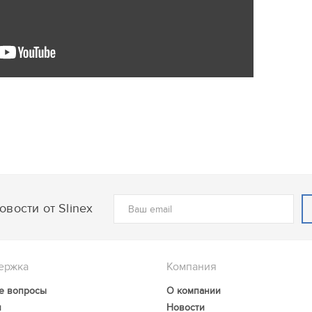
вости от Slinex
ержка
Компания
е вопросы
О компании
и
Новости