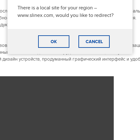
There is a local site for your region –
 последних тенденций рынка безопасности и стараются максимал
www.slinex.com, would you like to redirect?
ности клиентов, используя наиболее технологичные решения.
кты как, ML-20IP и IP конвертер XR-30IP.
OK
CANCEL
зователям IP оборудование. IP линейка сочетает в себе инновац
ным системам. В данном оборудовании есть всё, что нужно
дизайн устройств, продуманный графический интерфейс и удо