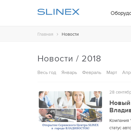
Оборуд
Главная
Новости
Новости / 2018
Весь год
Январь
Февраль
Март
Апр
28 сентяб
Новый 
Владив
Компания 
статус авт