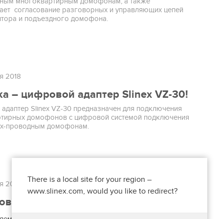
ным многоквартирным домофонам, а также
ает согласование разговорных и управляющих цепей
тора и подъездного домофона.
я 2018
а – цифровой адаптер Slinex VZ-30!
адаптер Slinex VZ-30 предназначен для подключения
тирных домофонов с цифровой системой подключения
4х-проводным домофонам.
There is a local site for your region –
я 2018
www.slinex.com, would you like to redirect?
овая линейка оборудования Slinex!