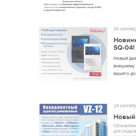
26 сентяб
Новинк
SQ-04!
Новый диз
внешнему 
вашего до
24 сентяб
Новый 
Обновленн
для подкл