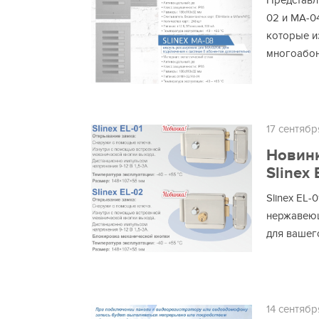
Представл
02 и MA-0
которые и
многоабон
17 сентябр
Новинк
Slinex 
Slinex EL-
нержавеющ
для вашег
14 сентябр