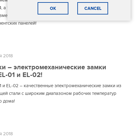
яем вам многоквартирные вызывные панели Slinex MA-
4, а также модуль расширения на 8 абонентов MA-08,
OK
CANCEL
зменят представление о красоте и функциональности
ентских панелей!
я 2018
и – электромеханические замки
EL-01 и EL-02!
01 и EL-02 – качественные электромеханические замки из
ей стали с широким диапазоном рабочих температур
о дома!
я 2018