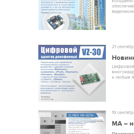
координат
обеспечив
видеомони
21 сентябр
Новинк
Цифровой 
многоквар
к любым 
19 сентябр
MA – н