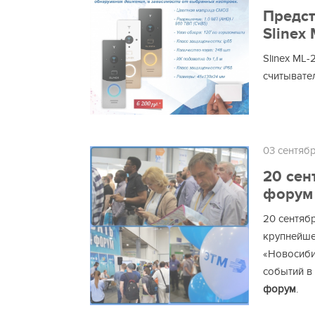
Предст
Slinex
Slinex ML
считывате
03 сентяб
20 сен
форум 
20 сентяб
крупнейше
«Новосиби
событий в
форум
.