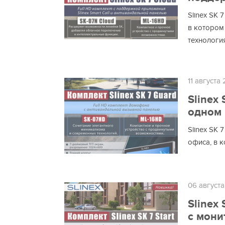
Slinex SK 
в котором
технологи
11 августа
Slinex
одном 
Slinex SK 
офиса, в 
06 август
Slinex
с мони