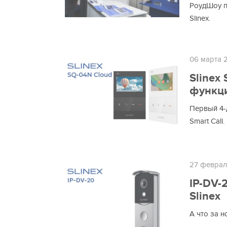
РоудШоу п
Slinex.
06 марта 
Slinex
функц
Первый 4-
Smart Call.
27 феврал
IP-DV-
Slinex
А что за н