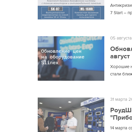
Антикризис
7 Start – 
05 август
Обновл
август
Хорошие н
стали ближ
31 марта 
РоудШо
"Приб
14 марта 