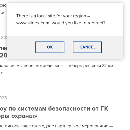
ное предложение: базовый комплект от Slinex Slinex SK
просто, надёжно, доступно.
There is a local site for your region –
www.slinex.com, would you like to redirect?
а 2025
ение цен на оборудование Slinex –
OK
CANCEL
 2025
овости: мы пересмотрели цены – теперь решения Slinex
е.
2025
у по системам безопасности от ГК
оры охраны»
состоялось наше ежегодное партнерское мероприятие —