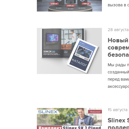
вызова в 
28 август
Новый 
совре
безопа
Мы рады п
созданный
перед вам
аксессуаро
15 августа
Slinex 
поддер