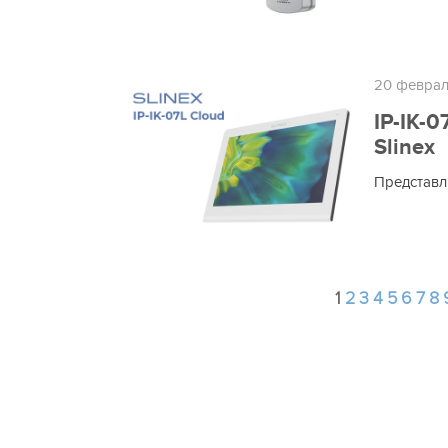
20 феврал
IP-IK-
Slinex
Представля
1
2
3
4
5
6
7
8