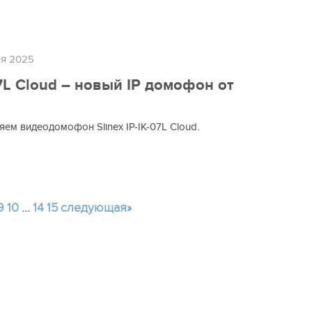
я 2025
07L Cloud – новый IP домофон от
ем видеодомофон Slinex IP-IK-07L Cloud.
9
10
…
14
15
следующая»