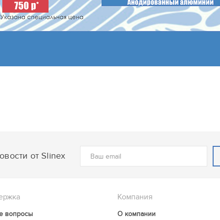
вости от Slinex
ержка
Компания
е вопросы
О компании