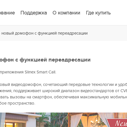
ование
Поддержка
О компании
Где купить
 – новый домофон с функцией переадресации
мофон с функцией переадресации
ложения Slinex Smart Call.
вый видеодомофон, сочетающий передовые технологии и удобс
ения, поддерживает широкий диапазон видеостандартов от CVB
ывать вызовы на смартфон, обеспечивая максимальную мобильн
бое пространство.