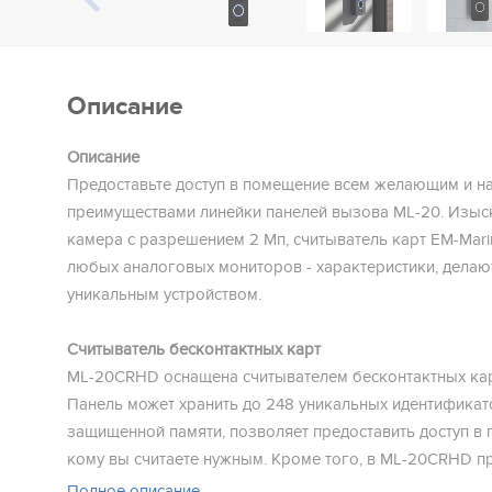
Описание
Описание
Предоставьте доступ в помещение всем желающим и н
преимуществами линейки панелей вызова ML-20. Изыск
камера с разрешением 2 Мп, считыватель карт EM-Mari
любых аналоговых мониторов - характеристики, дела
уникальным устройством.
Считыватель бесконтактных карт
ML-20CRHD оснащена считывателем бесконтактных кар
Панель может хранить до 248 уникальных идентификат
защищенной памяти, позволяет предоставить доступ в 
кому вы считаете нужным. Кроме того, в ML-20CRHD п
возможность подключения как электромеханических, т
Полное описание