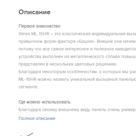
Описание
Первое знакомство
Slinex МL-15HR – это классическая индивидуальная выз
привычном форм-факторе «Башня». Внешне она ничем 
потому что все самое интересное и полезное находится
устройства выполнен из металлического сплава повыш
представлен в нескольких цветовых решениях.
Благодаря некоторым особенностям, о которых мы ра
МL-15HR можно назвать уникальной вызывной панелью
сегменте.
Где можно использовать
Благодаря своему внешнему виду, панель очень универ
использовании. Вы можете установить ее как в офисно
Полное описание
входом на этаж или в кабинет, так и у ворот на подъез
частному дому. Независимо от места установки, панел