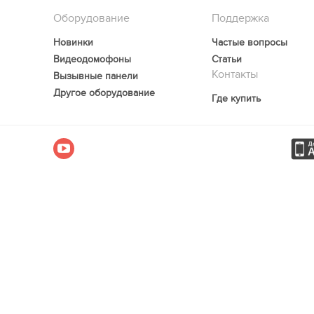
• Класс скорости Class 10
Оборудование
Поддержка
• Скорость записи — 10 Мбайт/сек
Новинки
Частые вопросы
• Cкорость чтения — 45 Мбайт/сек
Видеодомофоны
Статьи
• Адаптер в комплекте
Контакты
Вызывные панели
Другое оборудование
Где купить