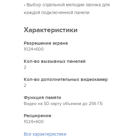
вызова, а также выбрать отдельную мелодию звонка
• Выбор отдельной мелодии звонка для
каждой подключенной панели
Для записи фото и видео у SL-10IPTHD есть слот дл
Характеристики
Переадресация вызова на смартфон
Разрешение экрана
Помимо стандартного подключения через Ethernet,
1024×600
соединения по Wi-Fi. Вы сможете управлять домофон
входящие вызовы и даже открывать двери с помощь
Кол-во вызывных панелей
смартфона, где установлено приложение Slinex Cloud 
2
соединения.
Кол-во дополнительных видеокамер
2
Внешний вид
Функция памяти
Внешний вид устройств SL линейки способен впечатли
Видео на SD карту объемом до 256 ГБ
гладкая поверхность и приятный глянец. К ним хочет
представлена в двух цветовых комбинациях: Серебр
Расширение
устройства – 304×190×24 мм.
1024×600
Все характеристики
Дисплей