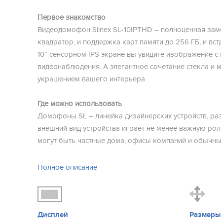
Первое знакомство
Видеодомофон Slinex SL-10IPTHD – полноценная заме
квадратор, и поддержка карт памяти до 256 ГБ, и в
10” сенсорном IPS экране вы увидите изображение 
видеонаблюдения. А элегантное сочетание стекла и 
украшением вашего интерьера
Где можно использовать
Домофоны SL – линейка дизайнерских устройств, ра
внешний вид устройства играет не менее важную рол
могут быть частные дома, офисы компаний и обычны
Особенности этой модели
Полное описание
SL-10IPTHD оснащен
программной детекцией движен
будет нажимать кнопку вызова на панели, но датчик
камерами – домофон автоматически начнет видеозап
вы можете подключить к своему SL-10IPTHD 2 каме
Дисплей
Размер