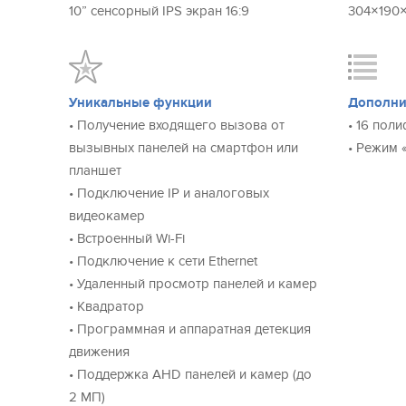
панели. Запись по движению будет осуществляться п
10” сенсорный IPS экран 16:9
304×190
Важной особенностью видеодомофона является воз
аналоговые видеокамеры, но и
IP камеры
. Видеодо
работу с камерами и панелями с разрешением до 2 М
Уникальные функции
Дополни
• Получение входящего вызова от
• 16 пол
Подключенные панели и камеры вместе образуют це
вызывных панелей на смартфон или
• Режим 
Изображение со всех четырех каналов можно просм
планшет
реального времени благодаря
функции квадратора
.
• Подключение IP и аналоговых
видеокамер
Еще одной отличительной особенностью SL-10IPTHD
• Встроенный Wi-Fi
3 режимов громкости вызова
в зависимости от време
• Подключение к сети Ethernet
ночью домофон разбудил вас пронзительным звуком
• Удаленный просмотр панелей и камер
ночное время самый тихий уровень мелодии, утром п
• Квадратор
чтобы точно услышать вызов, даже если у вас включ
• Программная и аппаратная детекция
движения
В качестве мелодии вызова вы можете выбрать одну
• Поддержка AHD панелей и камер (до
мелодий. Кроме этого, вы можете отрегулировать д
2 МП)