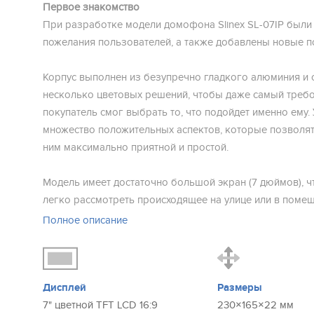
Первое знакомство
При разработке модели домофона Slinex SL-07IP были 
пожелания пользователей, а также добавлены новые п
Корпус выполнен из безупречно гладкого алюминия и с
несколько цветовых решений, чтобы даже самый треб
покупатель смог выбрать то, что подойдет именно ему.
множество положительных аспектов, которые позволят 
ним максимально приятной и простой.
Модель имеет достаточно большой экран (7 дюймов), ч
легко рассмотреть происходящее на улице или в помеще
07IP очень удобен в использовании тем, что возможно
Полное описание
Интернету по Wi-Fi или Ethernet, а также полное управ
приложения на Вашем мобильном телефоне, планшете 
ПК.
Дисплей
Размеры
Функциональность, качество или стиль — выбирать иск
7" цветной TFT LCD 16:9
230×165×22 мм