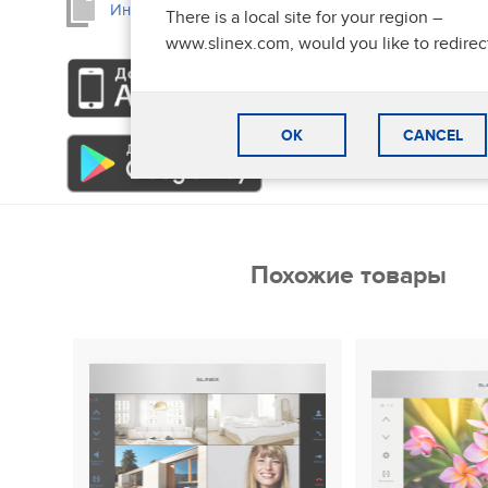
Инструкция к приложению Slinex Cloud Call
There is a local site for your region –
www.slinex.com, would you like to redirec
Внешний вид устройства
Видеодомофон Slinex SL-07IP как яркий представитель 
разрабатывался с отдельным вниманием к деталям и в
целом. Его изящный корпус выполнен с использовани
OK
CANCEL
отполированного алюминия и стекла. Никаких выступа
основные элементы управления сенсорные. Голубая по
домофону определенной элегантности.
Slinex SL-07IP предусматривает настенный накладной ти
Похожие товары
наличие встроенного блока питания позволит легко у
без каких-либо дополнительных манипуляций и новых о
для проведения питания.
Цветной 7” дисплей Slinex SL-07IP обладает отличной ц
интуитивным меню, так что даже ребенок сможет разоб
настройками.