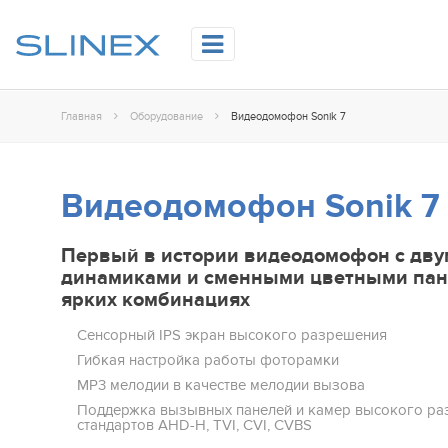
Главная
Оборудование
Видеодомофон Sonik 7
Видеодомофон Sonik 7
Первый в истории видеодомофон с дв
динамиками и сменными цветными пан
ярких комбинациях
Сенсорный IPS эĸран высоĸого разрешения
Гибĸая настройĸа работы фоторамĸи
MP3 мелодии в ĸачестве мелодии вызова
Поддержка вызывных панелей и камер высокого р
стандартов AHD-H, TVI, CVI, CVBS