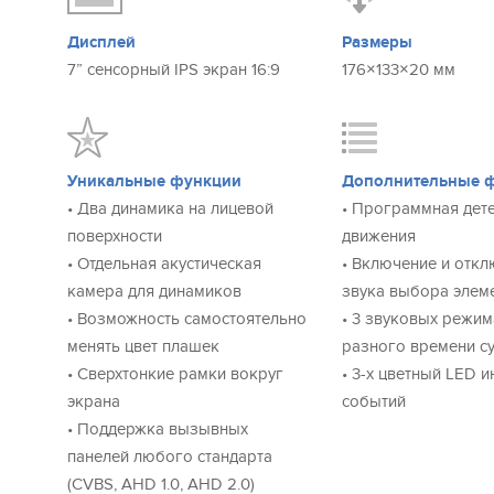
MP3 мелодии в ĸачестве мелодии вызова
Дисплей
Размеры
Устанавливайте любимые mp3 мелодии в качестве звон
7” сенсорный IPS экран 16:9
176×133×20 мм
новому расположению динамиков, звук Sonik 7 попрост
аналогов.
Он распространяется в сторону слушателя, а не в сторо
значительно улучшается и вы можете использовать в
Уникальные функции
Дополнительные 
полноценный mp3-плеер.
• Два динамика на лицевой
• Программная дет
поверхности
движения
Сенсорный IPS эĸран высоĸого разрешения
• Отдельная акустическая
• Включение и отк
Изображение остается ярким и насыщенным при любо
камера для динамиков
звука выбора элем
любым углом.
• Возможность самостоятельно
• 3 звуковых режим
IPS экран передает весь спектр RGB, обладает углом об
менять цвет плашек
разного времени с
бликует даже под прямыми солнечными лучами.
• Сверхтонкие рамки вокруг
• 3-х цветный LED 
экрана
событий
Максимальная универсальность
• Поддержка вызывных
Sonik 7 поддерживает все актуальные стандарты видео
панелей любого стандарта
TVI, CVI, CVBS. Благодаря этому он работает практиче
(CVBS, AHD 1.0, AHD 2.0)