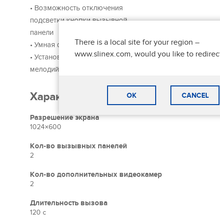
аналоговыми вызывными панелями.
• Возможность отключения
Кроме того, домофон поддерживает до 3-х мониторов 
подсветки кнопки вызывной
панели
There is a local site for your region –
Позаботьтесь о вашей безопасности
• Умная фоторамка
www.slinex.com, would you like to redirec
Ваш дом всегда будет в безопасности. Sonik 7 облада
• Установка любых MP3
детектором движения, а также поддерживает подключ
мелодий вызова
датчиков. Вы сможете настроить полноценную систему
всегда быть в курсе того, что происходит за дверью.
Характеристики
OK
CANCEL
Разрешение экрана
1024×600
Кол-во вызывных панелей
2
Кол-во дополнительных видеокамер
2
Длительность вызова
120 c