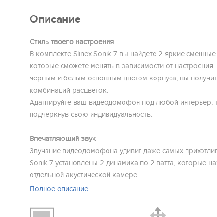
Описание
Cтиль твоего настроения
В комплекте Slinex Sonik 7 вы найдете 2 яркие сменные
которые сможете менять в зависимости от настроения. 
черным и белым основным цветом корпуса, вы получи
комбинаций расцветок.
Адаптируйте ваш видеодомофон под любой интерьер, 
подчеркнув свою индивидуальность.
Впечатляющий звук
Звучание видеодомофона удивит даже самых прихотли
Sonik 7 установлены 2 динамика по 2 ватта, которые на
отдельной акустической камере.
Благодаря этому, видеодомофон звучит громко и насы
Полное описание
Акустическая камера снижает уровень шумов и делает 
объемным.