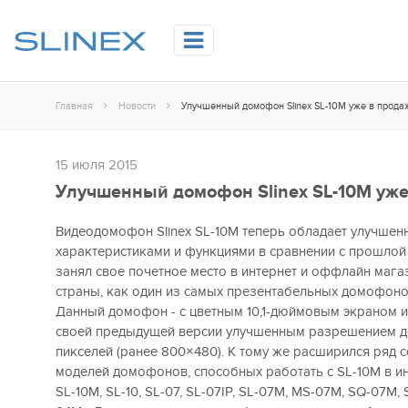
Главная
Новости
Улучшенный домофон Slinex SL-10M уже в прода
15 июля 2015
Улучшенный домофон Slinex SL-10M уже
Видеодомофон Slinex SL-10M теперь обладает улучше
характеристиками и функциями в сравнении с прошлой 
занял свое почетное место в интернет и оффлайн мага
страны, как один из самых презентабельных домофоно
Данный домофон - с цветным 10,1-дюймовым экраном и 
своей предыдущей версии улучшенным разрешением д
пикселей (ранее 800×480). К тому же расширился ряд 
моделей домофонов, способных работать с SL-10M в инт
SL-10M, SL-10, SL-07, SL-07IP, SL-07M, MS-07M, SQ-07M,