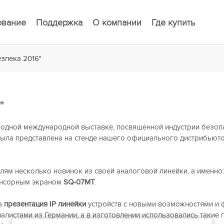
ование
Поддержка
О компании
Где купить
езпека 2016"
"
егодной международной выставке, посвященной индустрии безоп
 была представлена на стенде нашего официального дистрибьют
елям несколько новинок из своей аналоговой линейки, а именн
енсорным экраном
SQ-07MT
.
ла
презентация IP линейки
устройств с новыми возможностями и 
алистами из Германии, а в изготовлении использовались такие