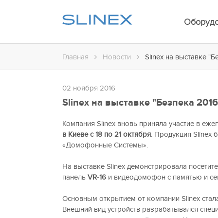
Оборуд
Главная
Новости
Slinex на выставке "Б
02 ноября 2016
Slinex на выставке "Безпека 2016
Компания Slinex вновь приняла участие в еж
в Киеве с 18 по 21 октября
. Продукция Slinex
«Домофонные Системы».
На выставке Slinex демонстрировала посетит
панель
VR-16
и видеодомофон с памятью и с
Основным открытием от компании Slinex ста
Внешний вид устройств разрабатывался специ