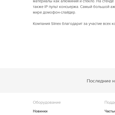
материалы как алюминий и стекло. На стенде
также IP пульт консьержа. Самый большой 
мире домофон-слайдер.
Компания Slinex благодарит за участие всех к
Последние но
Оборудование
Подд
Новинки
Часты