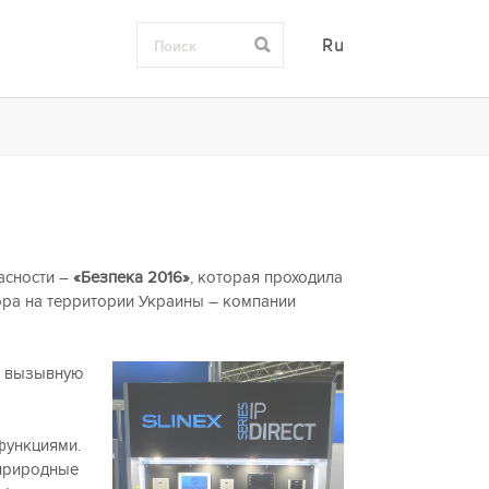
Ru
асности –
«Безпека 2016»
, которая проходила
ора на территории Украины – компании
о: вызывную
функциями.
 природные