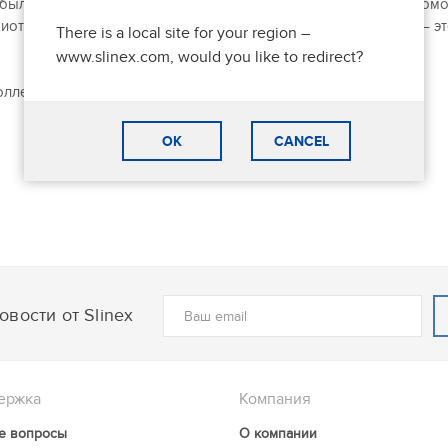
 были представлены как IP вызывные панели, так и IP видеодом
ажиотаж вызвал совершенно уникальный домофон
Slinex Zian
– эт
There is a local site for your region –
www.slinex.com, would you like to redirect?
оллег и уже ждет новых встреч!
OK
CANCEL
вости от Slinex
ержка
Компания
е вопросы
О компании