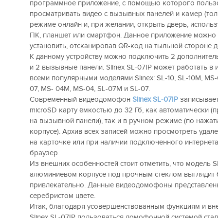
программное приложение, с помощью которого польз
просматривать видео с вызывных панелей и камер (толь
режиме онлайн и, при желании, открыть дверь, использ
ПК, планшет или смартфон. Данное приложение можно 
установить, отсканировав QR-код на тыльной стороне 
К данному устройству можно подключить 2 дополните
и 2 вызывные панели. Slinex SL-07IP может работать в
всеми популярными моделями Slinex: SL-10, SL-10M, MS
07, MS- 04M, MS-04, SL-07M и SL-07.
Современный видеодомофон
Slinex SL-07IP
записывает
microSD карту ёмкостью до 32 Гб, как автоматически (
на вызывной панели), так и в ручном режиме (по нажат
корпусе). Архив всех записей можно просмотреть удал
на карточке или при наличии подключенного интернета
браузер.
Из внешних особенностей стоит отметить, что модель S
алюминиевом корпусе под прочным стеклом выглядит 
привлекательно. Данные видеодомофоны представлены
серебристом цвете.
Итак, благодаря усовершенствованным функциям и вн
Slinex SL-07IP пользоваться домофонной системой стал