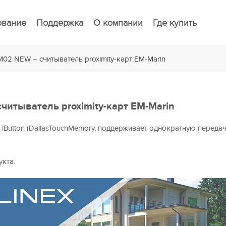
ование
Поддержка
О компании
Где купить
M02 NEW – считыватель proximity-карт EM-Marin
читыватель proximity-карт EM-Marin
iButton (DallasTouchMemory, поддерживает однократную передач
кта.