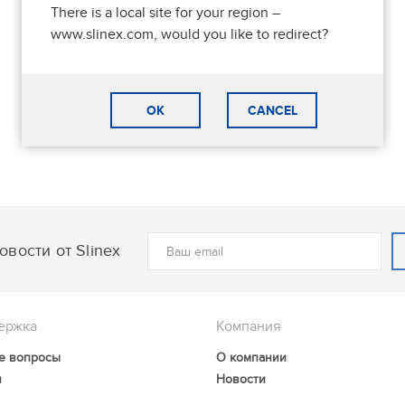
There is a local site for your region –
www.slinex.com, would you like to redirect?
OK
CANCEL
вости от Slinex
ержка
Компания
е вопросы
О компании
и
Новости