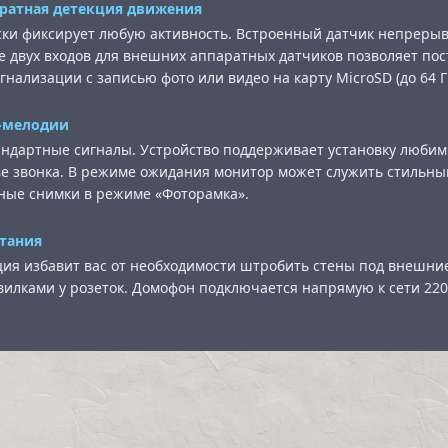
ратная детекция движения
ки фиксирует любую активность. Встроенный датчик непреры
ие двух входов для внешних аппаратных датчиков позволяет по
гнализации с записью фото или видео на карту MicroSD (до 64 Г
-мелодии
андартные сигналы. Устройство поддерживает установку люби
ве звонка. В режиме ожидания монитор может служить стильн
ные снимки в режиме «Фоторамка».
тания
ция избавит вас от необходимости штробить стены под внешни
илками у розеток. Домофон подключается напрямую к сети 220В