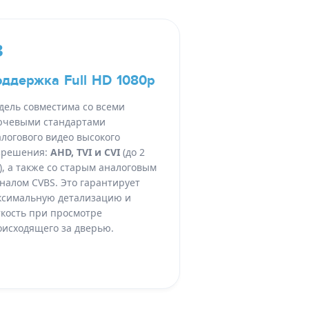
3
ддержка Full HD 1080p
дель совместима со всеми
ючевыми стандартами
логового видео высокого
зрешения:
AHD, TVI и CVI
(до 2
, а также со старым аналоговым
налом CVBS. Это гарантирует
ксимальную детализацию и
ткость при просмотре
оисходящего за дверью.