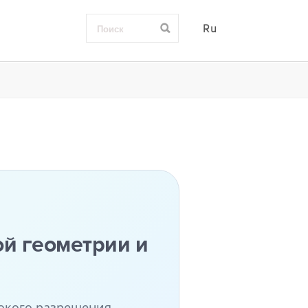
Ru
ой геометрии и
окого разрешения,