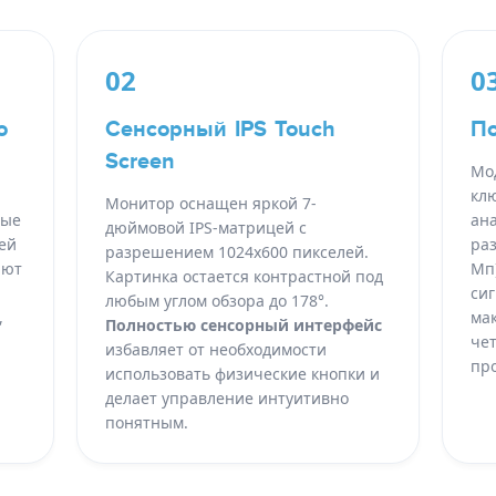
02
0
о
Сенсорный IPS Touch
По
Screen
Мо
кл
Монитор оснащен яркой 7-
ные
ана
дюймовой IPS-матрицей с
ей
ра
разрешением 1024x600 пикселей.
яют
Мп)
Картинка остается контрастной под
сиг
любым углом обзора до 178°.
,
ма
Полностью сенсорный интерфейс
че
избавляет от необходимости
пр
использовать физические кнопки и
делает управление интуитивно
понятным.