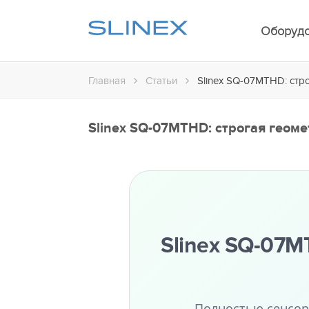
Оборуд
Главная
Статьи
Slinex SQ-07MTHD: стро
Slinex SQ-07MTHD: строгая геоме
Slinex SQ-07M
Полностью сенсор