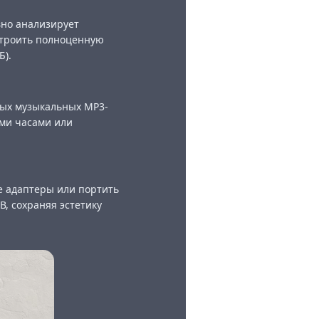
вно анализирует
строить полноценную
Б).
мых музыкальных MP3-
ыми часами или
е адаптеры или портить
, сохраняя эстетику