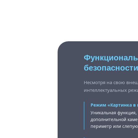
Функциональ
безопасност
Несмотря на свою вне
интеллектуальных режи
Режим «Картинка в к
Уникальная функция,
дополнительной каме
периметр или слепую