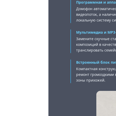
Программная и аппа
Домофон автоматичес
видеопоток, а налич
локальную систему си
Мультимедиа и MP3
Замените скучные ст
композиций в качест
транслировать семей
Встроенный блок пи
Компактная конструк
ремонт громоздкими в
зоны прихожей.