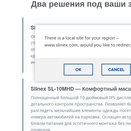
Два решения под ваши 
Slinex SL-07MHD — Эргономика и лак
Оснащен 7-дюймовым экраном высокого разре
There is a local site for your region –
(1024x600 пикселей). Управление функциями ме
www.slinex.com, would you like to redirec
открытие замка выведены на удобные сенсорны
краям корпуса. Компактные размеры позволяют
интегрировать устройство даже в узкие простен
OK
CANCEL
Slinex SL-10MHD — Комфортный мас
Полноценный большой 10-дюймовый IPS-диспле
детального контроля пространства. Позволяет б
разглядеть мельчайшие элементы одежды посет
номера автомобилей на парковке. Оснащен вст
блоком питания для эстетичного монтажа без л
проводов.