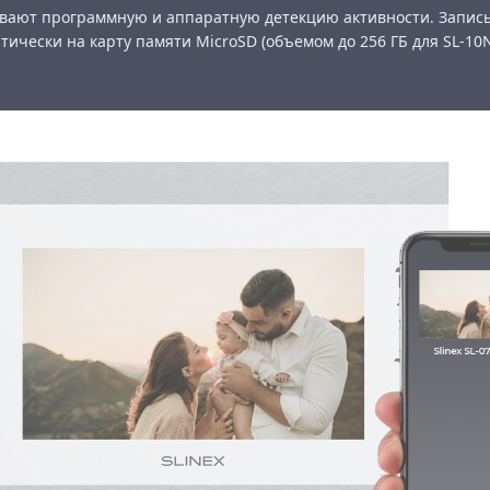
вают программную и аппаратную детекцию активности. Запис
тически на карту памяти MicroSD (объемом до 256 ГБ для SL-1