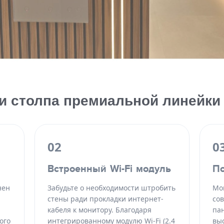
и столпа премиальной линейки
02
0
Встроенный Wi-Fi модуль
По
нен
Забудьте о необходимости штробить
Мо
стены ради прокладки интернет-
со
кабеля к монитору. Благодаря
па
ого
интегрированному модулю Wi-Fi (2.4
вы