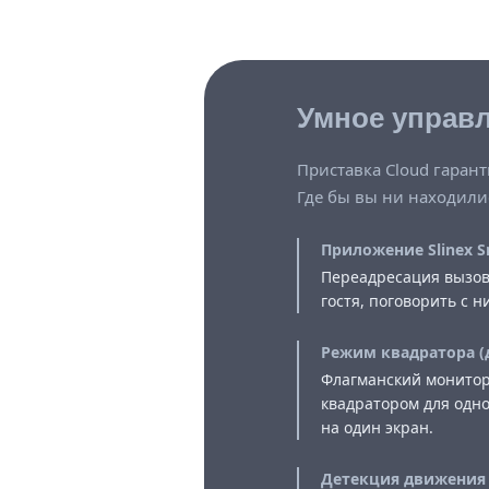
Умное управл
Приставка Cloud гаран
Где бы вы ни находили
Приложение Slinex Sm
Переадресация вызов
гостя, поговорить с 
Режим квадратора (
Флагманский монитор
квадратором для одн
на один экран.
Детекция движения 