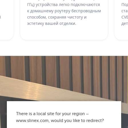
ГГц) устройства легко подключаются
По
к домашнему роутеру беспроводным
ста
й
способом, сохраняя чистоту и
CV
эстетику вашей отделки.
де
There is a local site for your region –
www.slinex.com, would you like to redirect?