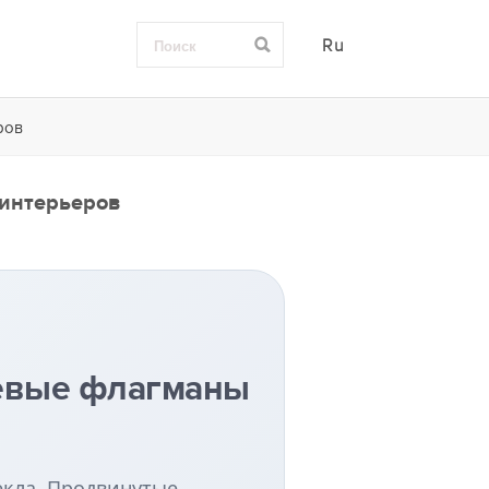
Ru
ров
 интерьеров
ниевые флагманы
в
екла. Продвинутые