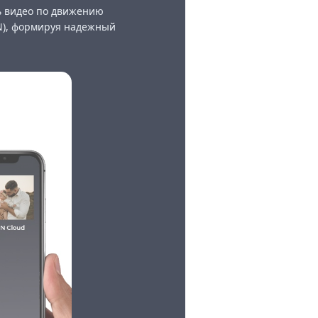
ь видео по движению
0N), формируя надежный