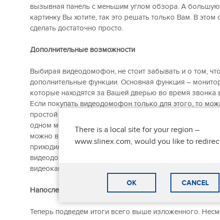
вызывная панель с меньшим углом обзора. А большую
картинку Вы хотите, так это решать только Вам. В этом
сделать достаточно просто.
Дополнительные возможности
Выбирая видеодомофон, не стоит забывать и о том, чт
дополнительные функции. Основная функция – монитор
которые находятся за Вашей дверью во время звонка в
Если покупать видеодомофон только для этого, то мож
простой модели. Однако производители видеодомофоно
одном месте, а постоянно совершенствуют свою проду
There is a local site for your region –
можно выбрать модель с памятью, то есть, если Вас нет
www.slinex.com, would you like to redirec
приходили посетители, кто это был, Вы можете узнать,
видеодомофона. Также возможно подключать дополн
видеокамеры, помимо той, которая идёт с вызывной п
OK
CANCEL
Напоследок
Теперь подведём итоги всего выше изложенного. Несмо