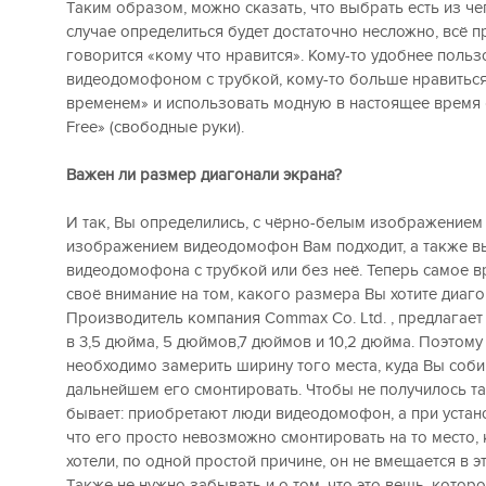
Таким образом, можно сказать, что выбрать есть из че
случае определиться будет достаточно несложно, всё п
говорится «кому что нравится». Кому-то удобнее польз
видеодомофоном с трубкой, кому-то больше нравиться 
временем» и использовать модную в настоящее время
Free» (свободные руки).
Важен ли размер диагонали экрана?
И так, Вы определились, с чёрно-белым изображением
изображением видеодомофон Вам подходит, а также 
видеодомофона с трубкой или без неё. Теперь самое в
своё внимание на том, какого размера Вы хотите диаго
Производитель компания Commax Co. Ltd. , предлагает
в 3,5 дюйма, 5 дюймов,7 дюймов и 10,2 дюйма. Поэтому
необходимо замерить ширину того места, куда Вы соби
дальнейшем его смонтировать. Чтобы не получилось так
бывает: приобретают люди видеодомофон, а при устан
что его просто невозможно смонтировать на то место,
хотели, по одной простой причине, он не вмещается в э
Также не нужно забывать и о том, что это вещь, котор